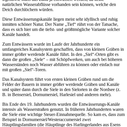
natürlichen Wasserabflüsse vorhanden sein können, welche den
Deich durchlöchern würden.
Diese Entwässerungskanäle liegen meist sehr idyllisch und ruhig
inmitten schöner Natur. Der Name „Tief“ rührt von der Tatsache,
dass es sich hier um die tiefst- und größtmögliche Variante solcher
Kanäle handelt.
Zum Entwässern wurde im Laufe der Jahrhunderte ein
umfangreiches Kanalsystem geschaffen, dass von kleinen Gräben in
immer größer werdende Kanäle führt. In den „Siel“-Orten gibt es
dann die großen „Siele“ – mit Schöpfwerken, um auch bei höheren
Wasserständen noch Wasser abführen zu können oder einfach nur
mit großen „Siel“-Toren.
Das Kanalsystem führt von ersten kleinen Gräben rund um die
Felder der Bauern in immer größer werdende Gräben und Kanäle
und später dann durch die Siele in den Sielorten in die Nordsee (z.
B. in Bensersiel, Dornumersiel, Harlesiel und anderen mehr).
Bis Ende des 19. Jahrhunderts wurden die Entwässerungs-Kanäle
intensiv als Wasserstraßen genutzt. In früheren Jahrhunderten waren
die Siele eine wichtige Steuer-Einnahmequelle. So kam es, dass zum
Beispiel in Dornumersiel/Westeraccumersiel zwei
Häuptlingsfamilien (die Häuptlinge des Harlingerlandes aus Esens