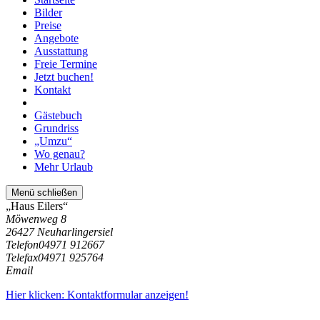
Bilder
Preise
Angebote
Ausstattung
Freie Termine
Jetzt buchen!
Kontakt
Gästebuch
Grundriss
„Umzu“
Wo genau?
Mehr Urlaub
Menü schließen
„Haus Eilers“
Möwenweg 8
26427 Neuharlingersiel
Telefon
04971 912667
Telefax
04971 925764
Email
Hier klicken: Kontaktformular anzeigen!