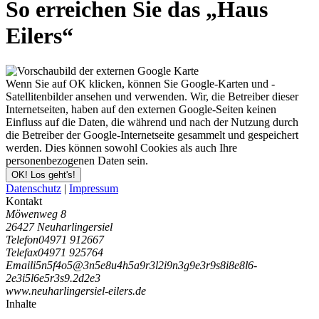
So erreichen Sie das „Haus
Eilers“
Wenn Sie auf OK klicken, können Sie Google-Karten und -
Satellitenbilder ansehen und verwenden. Wir, die Betreiber dieser
Internetseiten, haben auf den externen Google-Seiten keinen
Einfluss auf die Daten, die während und nach der Nutzung durch
die Betreiber der Google-Internetseite gesammelt und gespeichert
werden. Dies können sowohl Cookies als auch Ihre
personenbezogenen Daten sein.
OK! Los geht's!
Datenschutz
|
Impressum
Kontakt
Möwenweg 8
26427 Neuharlingersiel
Telefon
04971 912667
Telefax
04971 925764
Email
i
5
n
5
f
4
o
5
@
3
n
5
e
8
u
4
h
5
a
9
r
3
l
2
i
9
n
3
g
9
e
3
r
9
s
8
i
8
e
8
l
6
-
2
e
3
i
5
l
6
e
5
r
3
s
9
.
2
d
2
e
3
www.neuharlingersiel-eilers.de
Inhalte