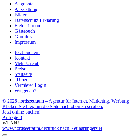
Angebote
Ausstattung
Bilder
Datenschutz-Erklärung
Freie Termine
Gästebuch
Grundriss
Impressum
Jetzt buchen!
Kontakt
Mehr Urlaub
Preise
Startseite
„Umzu“
Vermieter-Login
Wo genau?
© 2026 nordseetraum – Agentur für Internet, Marketing, Werbung
Klicken Sie hier, um die Seite nach oben zu scrollen.
Jetzt online buchen!
Anfragen!
WLAN!
www.nordseetraum.de
zurück nach Neuharlingersiel